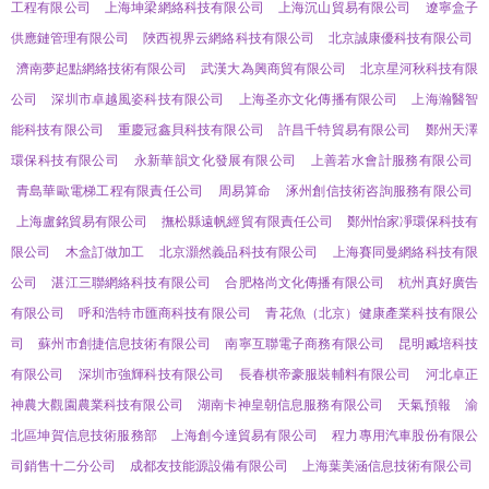
工程有限公司
上海坤梁網絡科技有限公司
上海沉山貿易有限公司
遼寧盒子
供應鏈管理有限公司
陜西視界云網絡科技有限公司
北京誠康優科技有限公司
濟南夢起點網絡技術有限公司
武漢大為興商貿有限公司
北京星河秋科技有限
公司
深圳市卓越風姿科技有限公司
上海圣亦文化傳播有限公司
上海瀚醫智
能科技有限公司
重慶冠鑫貝科技有限公司
許昌千特貿易有限公司
鄭州天澤
環保科技有限公司
永新華韻文化發展有限公司
上善若水會計服務有限公司
青島華歐電梯工程有限責任公司
周易算命
涿州創信技術咨詢服務有限公司
上海盧銘貿易有限公司
撫松縣遠帆經貿有限責任公司
鄭州怡家凈環保科技有
限公司
木盒訂做加工
北京灝然義品科技有限公司
上海賽同曼網絡科技有限
公司
湛江三聯網絡科技有限公司
合肥格尚文化傳播有限公司
杭州真好廣告
有限公司
呼和浩特市匯商科技有限公司
青花魚（北京）健康產業科技有限公
司
蘇州市創捷信息技術有限公司
南寧互聯電子商務有限公司
昆明臧培科技
有限公司
深圳市強輝科技有限公司
長春棋帝豪服裝輔料有限公司
河北卓正
神農大觀園農業科技有限公司
湖南卡神皇朝信息服務有限公司
天氣預報
渝
北區坤賀信息技術服務部
上海創今達貿易有限公司
程力專用汽車股份有限公
司銷售十二分公司
成都友技能源設備有限公司
上海葉美涵信息技術有限公司