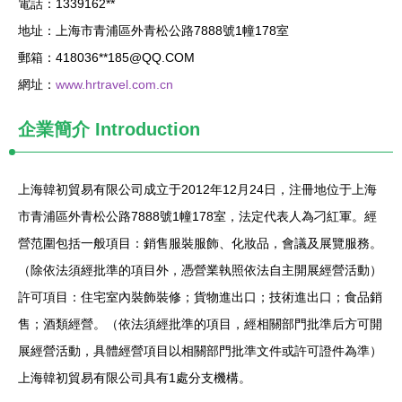
電話：1339162**
地址：上海市青浦區外青松公路7888號1幢178室
郵箱：418036**
185@QQ.COM
網址：
www.hrtravel.com.cn
企業簡介
Introduction
上海韓初貿易有限公司成立于2012年12月24日，注冊地位于上海
市青浦區外青松公路7888號1幢178室，法定代表人為刁紅軍。經
營范圍包括一般項目：銷售服裝服飾、化妝品，會議及展覽服務。
（除依法須經批準的項目外，憑營業執照依法自主開展經營活動）
許可項目：住宅室內裝飾裝修；貨物進出口；技術進出口；食品銷
售；酒類經營。（依法須經批準的項目，經相關部門批準后方可開
展經營活動，具體經營項目以相關部門批準文件或許可證件為準）
上海韓初貿易有限公司具有1處分支機構。