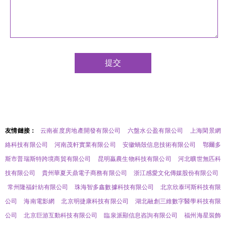
友情鏈接：
云南崔度房地產開發有限公司
六盤水公盈有限公司
上海閑景網
絡科技有限公司
河南茂軒實業有限公司
安徽蝸殼信息技術有限公司
鄂爾多
斯市普瑞斯特跨境商貿有限公司
昆明贏農生物科技有限公司
河北曠世無匹科
技有限公司
貴州華夏天鼎電子商務有限公司
浙江感愛文化傳媒股份有限公司
常州隆福針紡有限公司
珠海智多鑫數據科技有限公司
北京欣泰珂斯科技有限
公司
海南電影網
北京明捷康科技有限公司
湖北融創三維數字醫學科技有限
公司
北京巨游互動科技有限公司
臨泉派顯信息咨詢有限公司
福州海星裝飾