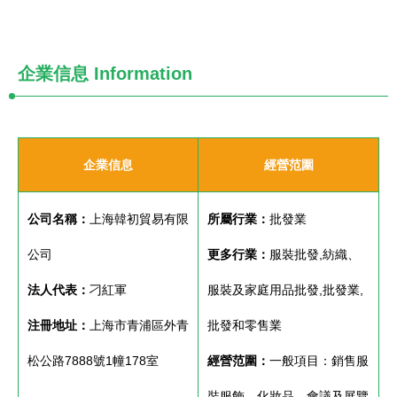
企業信息
Information
企業信息
經營范圍
公司名稱：
上海韓初貿易有限
所屬行業：
批發業
公司
更多行業：
服裝批發,紡織、
法人代表：
刁紅軍
服裝及家庭用品批發,批發業,
注冊地址：
上海市青浦區外青
批發和零售業
松公路7888號1幢178室
經營范圍：
一般項目：銷售服
裝服飾、化妝品，會議及展覽